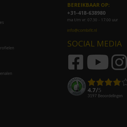
BEREIKBAAR OP:
+31-418-638980
ma t/m vr: 07.30 - 17.00 uur
es
info@combifit.nl
SOCIAL MEDIA
rofielen
erialen
4.7
/
5
3197
beoordelingen