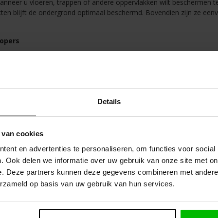
anneer u vloeren, trappen of andere oppervlakken wilt beschermen teg
cten blijft de ondergrond optimaal beschermd. Bovendien zijn ze eenvo
lopers
js 1,30m – 50m²
: de klassieke grijze uitvoering, stevig en geschikt voo
nt 180-200 gr/m² – 25m
: extra sterk afdekvlies met antislip onderzijd
/bruin 1,30m – 50m²
: een professionele stucloper met nette uitstrali
 - Standaard
een vloeistofdichte toplaag en een zelfklevende onderzijd
Details
er van Combifit
n trappen tegen vuil, vocht en beschadiging.
 van cookies
te snijden en uit te rollen.
ig van kwaliteit.
ent en advertenties te personaliseren, om functies voor social
chillende uitvoeringen en breedtes.
. Ook delen we informatie over uw gebruik van onze site met on
e. Deze partners kunnen deze gegevens combineren met andere i
erzameld op basis van uw gebruik van hun services.
dere keren gebruiken?
 gemaakt van stevig materiaal en daardoor herbruikbaar. U kunt ze een