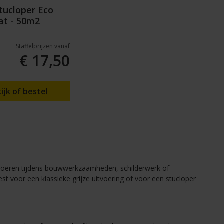
tucloper Eco
t - 50m2
Staffelprijzen vanaf
€ 17,50
ijk of bestel
vloeren tijdens bouwwerkzaamheden, schilderwerk of
st voor een klassieke grijze uitvoering of voor een stucloper