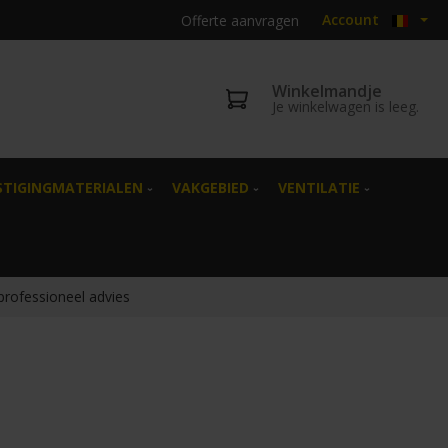
Account
Offerte aanvragen
Winkelmandje
Je winkelwagen is leeg.
STIGINGMATERIALEN
VAKGEBIED
VENTILATIE
 professioneel advies