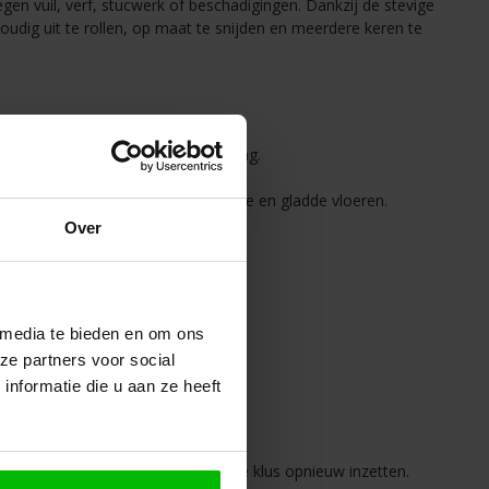
en vuil, verf, stucwerk of beschadigingen. Dankzij de stevige
udig uit te rollen, op maat te snijden en meerdere keren te
r diverse toepassingen.
e, ideaal voor langdurige bescherming.
ng en hoge duurzaamheid.
e. Welke geschikt is voor alle harde en gladde vloeren.
Over
 media te bieden en om ons
ze partners voor social
nformatie die u aan ze heeft
voudig oprollen en bij een volgende klus opnieuw inzetten.