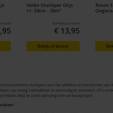
js
Verbo Stucloper Grijs
Rovox S
+/- 50cm - 35m²
Ongecoa
zen vanaf
Staffelprijzen vanaf
,95
€ 13,95
Bekijk of bestel
Bek
 breed assortiment stuclopers voor het afdekken en beschermen van 
pers zijn stevig, herbruikbaar en eenvoudig te verwerken. Of u nu kie
ij hebben altijd de juiste oplossing voor uw bouwproject.
ruiken?