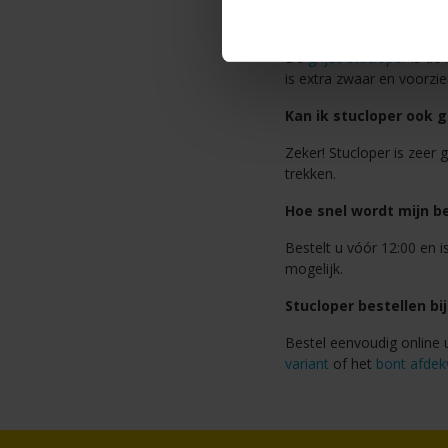
Wat is het verschil tu
De
grijze stucloper
is de 
is extra zwaar en voorzien
Kan ik stucloper ook g
Zeker! Stucloper is zeer
trekken.
Hoe snel wordt mijn be
Bestelt u vóór 12:00 en i
mogelijk.
Stucloper bestellen bi
Bestel eenvoudig online u
variant
of het
bont afdekv