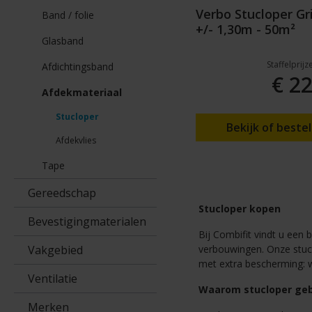
Verbo Stucloper Gri
Band / folie
+/- 1,30m - 50m²
Glasband
Staffelprij
Afdichtingsband
€ 22
Afdekmateriaal
Stucloper
Bekijk of bestel
Afdekvlies
Tape
Gereedschap
Stucloper kopen
Bevestigingmaterialen
Bij Combifit vindt u een
Vakgebied
verbouwingen. Onze stuclo
met extra bescherming: w
Ventilatie
Waarom stucloper geb
Merken