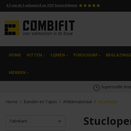
4.7
van de
5
gebaseerd op
3197
beoordelingen
oekopdracht
Ga naar de hoofdnavigatie
HOME
KITTEN
LIJMEN
PURSCHUIM
BEGLAZING
MERKEN
Supersnelle leve
Home
/
Banden en Tapes
/
Afdekmateriaal
/
Stucloper
Stuclope
Fabrikant