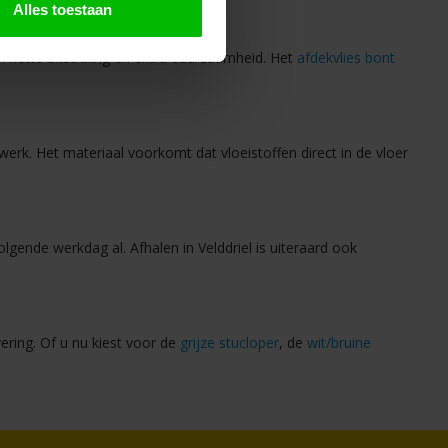
Alles toestaan
n nette uitstraling en extra duurzaamheid. Het
afdekvlies bont
erk. Het materiaal voorkomt dat vloeistoffen direct in de vloer
gende werkdag al. Afhalen in Velddriel is uiteraard ook
vering. Of u nu kiest voor de
grijze stucloper
, de
wit/bruine