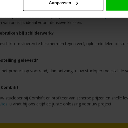
Aanpassen
ssen grijze, witte/bruine stucloper en afdekvlies?
meest gebruikte en voordelige optie. De
wit/bruine stucloper
biedt ee
 van antislip, ideaal voor intensieve klussen.
ebruiken bij schilderwerk?
 geschikt om vloeren te beschermen tegen verf, oplosmiddelen of stucw
stelling geleverd?
s het product op voorraad, dan ontvangt u uw stucloper meestal de vol
j Combifit
w stucloper bij Combifit en profiteer van scherpe prijzen en snelle le
lies
: u vindt bij ons altijd de juiste oplossing voor uw project.