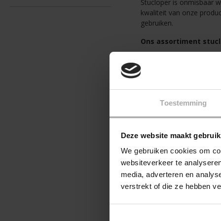
Stucloper is onmisbaar w
kwaliteit van onze produ
gebruiken.
Ons assortiment stuc
Verbo stucloper gri
Verbo afdekvlies bo
Verbo stucloper wit
Verbo Perfect Cover
Toestemming
Voordelen van stuclop
Beschermt vloeren e
Deze website maakt gebruik
Gemakkelijk op maat 
Herbruikbaar en stev
We gebruiken cookies om cont
Verkrijgbaar in vers
websiteverkeer te analyseren
media, adverteren en analys
FAQ over stucloper
verstrekt of die ze hebben v
Kan ik stucloper meer
Ja, onze stuclopers zijn