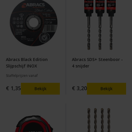
Abracs Black Edition
Abracs SDS+ Steenboor -
Slijpschijf INOX
4 snijder
Staffelprijzen vanaf
€ 1,35
€ 3,20
Bekijk
Bekijk