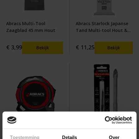
Abracs Multi-Tool
Abracs Starlock Japanse
Zaagblad 45 mm Hout
Tand Multi-tool Hout &
Kunststof
€ 3,99
€ 11,25
Bekijk
Bekijk
Abracs Rolmaat 5 Meter
Abracs Glas- en Tegelboor
Toestemming
Details
Over