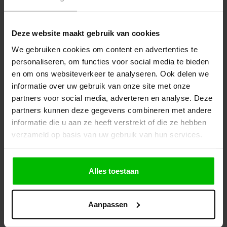
€ 6,25
€ 2,99
Bestel
Bekijk
Deze website maakt gebruik van cookies
We gebruiken cookies om content en advertenties te
personaliseren, om functies voor social media te bieden
en om ons websiteverkeer te analyseren. Ook delen we
informatie over uw gebruik van onze site met onze
partners voor social media, adverteren en analyse. Deze
partners kunnen deze gegevens combineren met andere
informatie die u aan ze heeft verstrekt of die ze hebben
verzameld op basis van uw gebruik van hun services.
Abracs "X-Tech" Diamant
Abracs 8-delige Hout
Alles toestaan
Doorslijpschijf voor
Speedboren Set
Tegels en Porselein
Aanpassen
€ 15,89
€ 23,75
Bekijk
Bestel