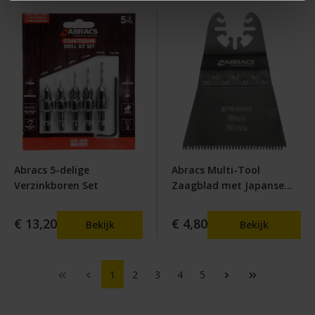
Abracs 5-delige
Abracs Multi-Tool
Verzinkboren Set
Zaagblad met Japanse
vertanding Hout
€ 13,20
€ 4,80
Bekijk
Bekijk
1
2
3
4
5