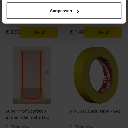
Anza pro maxi micmex
Deltec maskeertape 60
Aanpassen
Staffelprijzen vanaf
Staffelprijzen vanaf
€ 3,90
€ 1,45
Bekijk
Bekijk
Super Prof Stofstop
Kip 363 Stucco tape - Geel
afsluitfolie met rits
2,5x1,1 mtr 0,1 mm
Staffelprijzen vanaf
Staffelprijzen vanaf