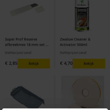
Super Prof Reserve
Zwaluw Cleaner &
afbreekmes 18 mm set à
Activator 500ml
10 stuks
Staffelprijzen vanaf
Staffelprijzen vanaf
€ 2,85
€ 4,70
Bekijk
Bekijk