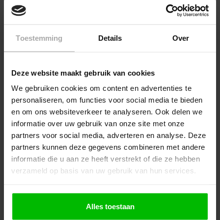
Toestemming
Details
Over
Anza Verfbak
Combifit Dubbelzijdig
spiegel / kruisroede tape
Staffelprijzen vanaf
Staffelprijzen vanaf
Deze website maakt gebruik van cookies
We gebruiken cookies om content en advertenties te
€ 0,60
€ 5,78
Bekijk
Bekijk
personaliseren, om functies voor social media te bieden
en om ons websiteverkeer te analyseren. Ook delen we
informatie over uw gebruik van onze site met onze
partners voor social media, adverteren en analyse. Deze
partners kunnen deze gegevens combineren met andere
informatie die u aan ze heeft verstrekt of die ze hebben
verzameld op basis van uw gebruik van hun services.
Alles toestaan