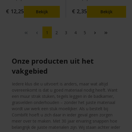
€ 12,25
€ 2,35
Bekijk
Bekijk
1
2
3
4
5
Onze producten uit het
vakgebied
Iedere klus die u uitvoert is anders, maar wat altijd
overeenkomt is dat u goed materiaal nodig heeft. Want
een muur strak stuken, tegels leggen in de badkamer,
grasvelden onderhouden – zonder het juiste materiaal
wordt uw werk een stuk moeilijker. Als u bestelt bij
Combifit hoeft u zich daar in ieder geval geen zorgen
meer over te maken. Met 30 jaar ervaring snappen hoe
belangrijk de juiste materialen zijn. Wij staan achter ieder