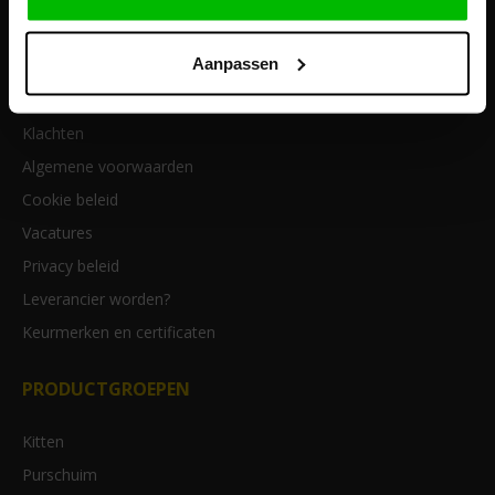
Retourneren
Inloggen
Aanpassen
Account aanmaken
Over ons
Klachten
Algemene voorwaarden
Cookie beleid
Vacatures
Privacy beleid
Leverancier worden?
Keurmerken en certificaten
PRODUCTGROEPEN
Kitten
Purschuim