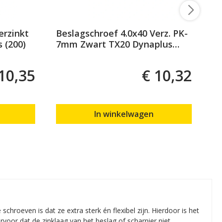
erzinkt
Beslagschroef 4.0x40 Verz. PK-
Be
 (200)
7mm Zwart TX20 Dynaplus
P
(200)
10,35
€ 10,32
In winkelwagen
hroeven is dat ze extra sterk én flexibel zijn. Hierdoor is het
voor dat de zinklaag van het beslag of scharnier niet