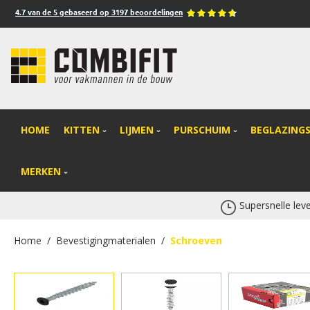
4.7
van de
5
gebaseerd op
3197
beoordelingen
oekopdracht
Ga naar de hoofdnavigatie
HOME
KITTEN
LIJMEN
PURSCHUIM
BEGLAZING
MERKEN
Supersnelle leve
Home
/
Bevestigingmaterialen
/
Schroeven
Afbeeldingengalerij overslaan