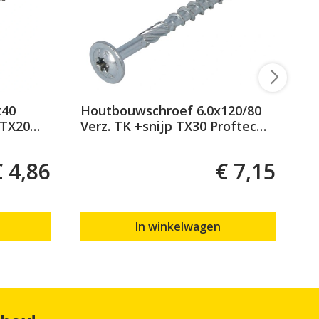
x40
Houtbouwschroef 6.0x120/80
Ko
 TX20
Verz. TK +snijp TX30 Proftec
PK
(50)
€ 4,86
€ 7,15
In winkelwagen