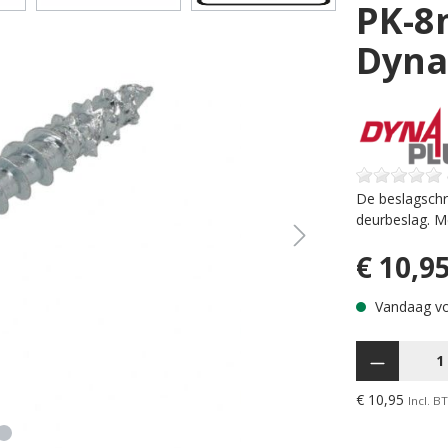
PK-8
Dyna
De beslagschr
deurbeslag. M
€ 10,9
Vandaag voo
Hoeveelheid
€ 10,95
Incl. B