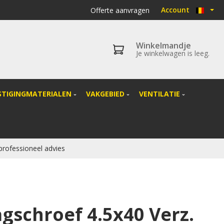
Account
Offerte aanvragen
Winkelmandje
Je winkelwagen is leeg.
STIGINGMATERIALEN
VAKGEBIED
VENTILATIE
 professioneel advies
agschroef 4.5x40 Verz.