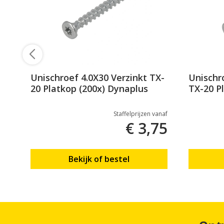
l
Unischroef 4.0X30 Verzinkt TX-
Unischr
20 Platkop (200x) Dynaplus
TX-20 P
Staffelprijzen vanaf
95
€ 3,75
Bekijk of bestel