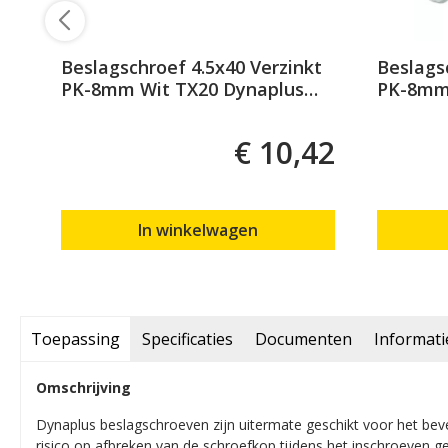
Beslagschroef 4.5x40 Verzinkt
Beslags
PK-8mm Wit TX20 Dynaplus
PK-8mm 
(200)
43
€ 10,42
In winkelwagen
Toepassing
Specificaties
Documenten
Informati
Omschrijving
Dynaplus beslagschroeven zijn uitermate geschikt voor het beves
risico op afbreken van de schroefkop tijdens het inschroeven ge