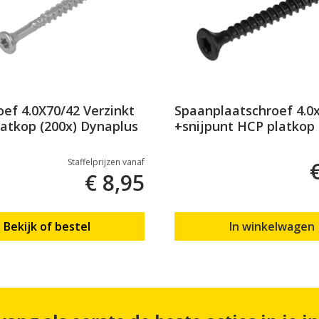
oef 4.0X70/42 Verzinkt
Spaanplaatschroef 4.0
latkop (200x) Dynaplus
+snijpunt HCP platkop
kuip Blackline (100)
Staffelprijzen vanaf
€ 8,95
Bekijk of bestel
In winkelwagen