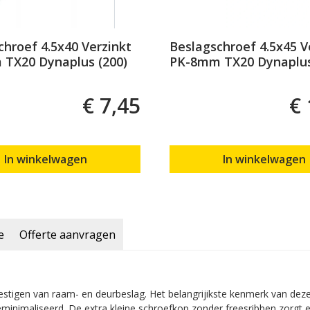
chroef 4.5x40 Verzinkt
Beslagschroef 4.5x45 V
TX20 Dynaplus (200)
PK-8mm TX20 Dynaplus
€ 7,45
€ 
In winkelwagen
In winkelwagen
e
Offerte aanvragen
tigen van raam- en deurbeslag. Het belangrijikste kenmerk van deze sc
minimaliseerd. De extra kleine schroefkop zonder freesribben zorgt er