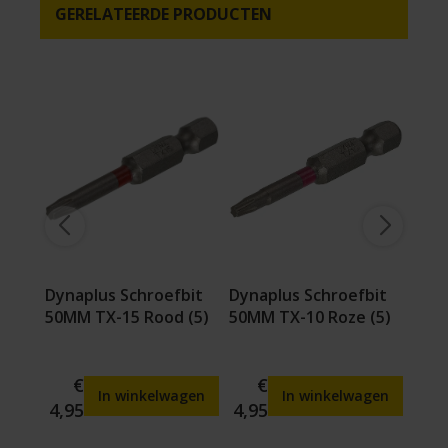
GERELATEERDE PRODUCTEN
bit
Dynaplus Schroefbit
Dynaplus Schroefbit
Dyna
n
50MM TX-15 Rood (5)
50MM TX-10 Roze (5)
50MM
€
€
gen
In winkelwagen
In winkelwagen
4,95
4,95
4,9