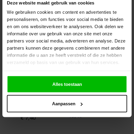
Deze website maakt gebruik van cookies
We gebruiken cookies om content en advertenties te
personaliseren, om functies voor social media te bieden
en om ons websiteverkeer te analyseren. Ook delen we
informatie over uw gebruik van onze site met onze
partners voor social media, adverteren en analyse. Deze
partners kunnen deze gegevens combineren met andere
informatie die u aan ze heeft verstrekt of die ze hebben
verzameld op basis van uw gebruik van hun services.
Illbruck FM657 Perfect
Abracs Impact
Spaa
Alles toestaan
Foam Pro (PU schuim)
Schroefbit 25mm -
4.0X
540ml
PH2 (25 stuks)
TX-2
(200
Aanpassen
Staffelprijzen
€
agen
Bekijk of bestel
In winkelwagen
vanaf
13,40
3,8
€ 7,40