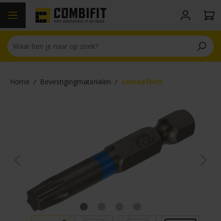
hoofdinhoud
Home
/
Bevestigingmaterialen
/
Schroefbits
Afbeeldingengalerij overslaan