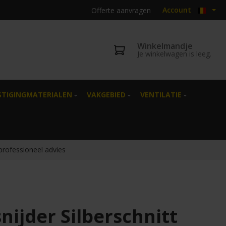
Account
Offerte aanvragen
Winkelmandje
Je winkelwagen is leeg.
STIGINGMATERIALEN
VAKGEBIED
VENTILATIE
 professioneel advies
nijder Silberschnitt