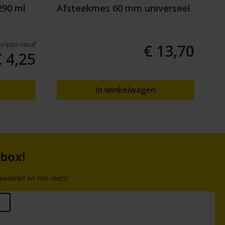
290 ml
Afsteekmes 60 mm universeel
Zw
gr
lprijzen vanaf
€ 13,70
€ 4,25
In winkelwagen
nbox!
wsbrief en mis niets!