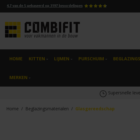
4.7
van de
5
gebaseerd op
3197
beoordelingen
oekopdracht
Ga naar de hoofdnavigatie
HOME
KITTEN
LIJMEN
PURSCHUIM
BEGLAZING
MERKEN
Supersnelle leve
Home
/
Beglazingsmaterialen
/
Glasgereedschap
Afbeeldingengalerij overslaan