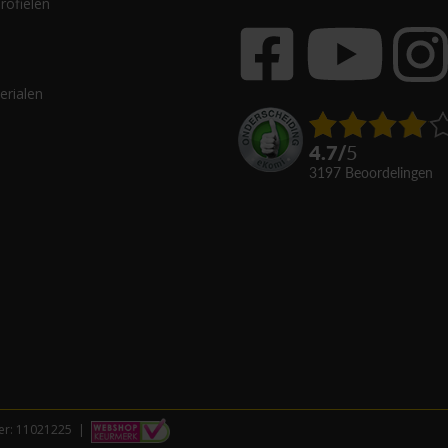
rofielen
erialen
4.7
/
5
3197
beoordelingen
r: 11021225