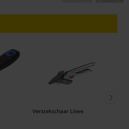
Productnummer:
532000003599
S
Verstekschaar Löwe
U