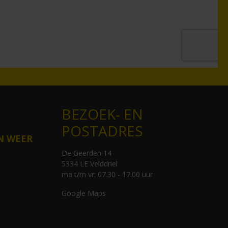
BEZOEK- EN
POSTADRES
N WEER
De Geerden 14
5334 LE Velddriel
ma t/m vr: 07.30 - 17.00 uur
Google Maps