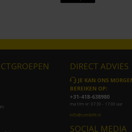
CTGROEPEN
DIRECT ADVIES
JE KAN ONS MORGE
BEREIKEN OP:
+31-418-638980
ma t/m vr: 07.30 - 17.00 uur
es
info@combifit.nl
SOCIAL MEDIA