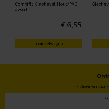
0
Combifit Glashevel Hout/PVC
Glashev
Zwart
anaf
€ 6,55
90
In winkelwagen
Ontv
Profiteer van onze k