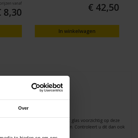
lprijzen vanaf
€ 42,50
€ 8,30
In winkelwagen
Over
glassnede. Vervolgens “breekt” u het glas voorzichtig op deze
ans op een rechte glassnede erg klein. Controleert u dit dan ook
 media te bieden en om ons