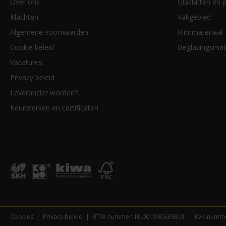
Over ons
Glaslatten en p
Klachten
Vakgebied
Algemene voorwaarden
Klimmateriaal
Cookie beleid
Beglazingsmat
Vacatures
Privacy beleid
Leverancier worden?
Keurmerken en certificaten
Cookies
Privacy beleid
BTW-nummer: NL001990639B01
KvK-numme