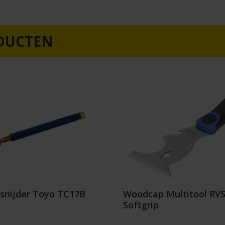
DUCTEN
ssnijder Toyo TC17B
Woodcap Multitool RV
Softgrip