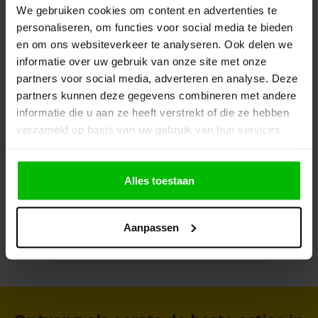
We gebruiken cookies om content en advertenties te
personaliseren, om functies voor social media te bieden
en om ons websiteverkeer te analyseren. Ook delen we
informatie over uw gebruik van onze site met onze
partners voor social media, adverteren en analyse. Deze
partners kunnen deze gegevens combineren met andere
informatie die u aan ze heeft verstrekt of die ze hebben
verzameld op basis van uw gebruik van hun services.
ml
Anza Nadenroller Sg
Wienese Combi Step 2
Tec7
Compleet
Tube
Alles toestaan
€
€
agen
In winkelwagen
In winkelwagen
Aanpassen
9,45
705,75
5,2