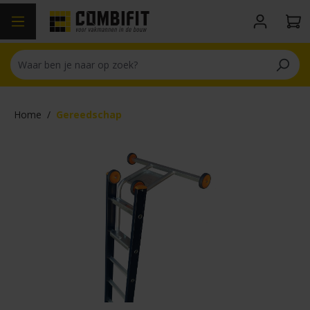
hoofdinhoud
Home
/
Gereedschap
Afbeeldingengalerij overslaan