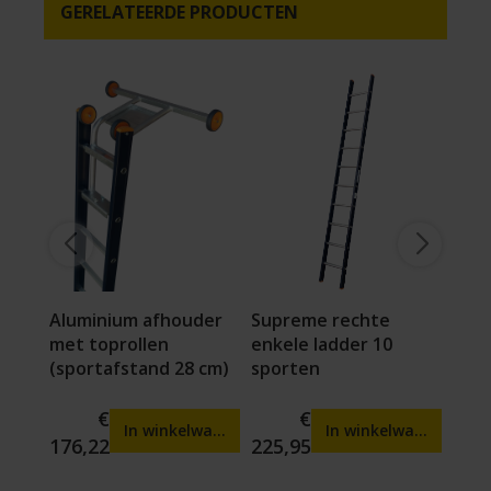
GERELATEERDE PRODUCTEN
ap
Aluminium afhouder
Supreme rechte
Sup
e
met toprollen
enkele ladder 10
enke
(sportafstand 28 cm)
sporten
spo
€
€
wagen
In winkelwagen
In winkelwagen
176,22
225,95
247